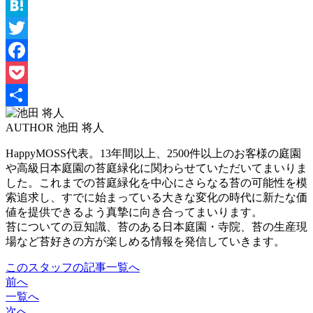
Hatena
Twitter
Facebook
Pocket
共
AUTHOR
池田 将人
有
HappyMOSS代表。13年間以上、2500件以上のお客様の庭園
や高級日本庭園の苔庭緑化に関わらせていただいてまいりま
した。これまでの苔庭緑化を中心にさらなる苔の可能性を模
索追求し、すでに始まっている大きな変化の時代に新たな価
値を提供できるよう真摯に向き合ってまいります。
苔についての豆知識、苔のある日本庭園・寺院、苔の生産現
場など苔好きの方が楽しめる情報を発信していきます。
このスタッフの記事一覧へ
前へ
一覧へ
次へ