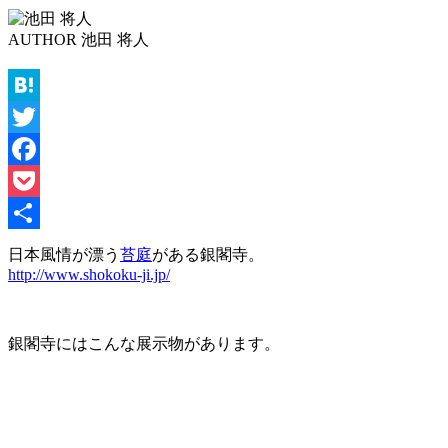
AUTHOR
池田 将人
Hatena
Twitter
Facebook
Pocket
共
日本風情が漂う
苔庭
がある銀閣寺。
http://www.shokoku-ji.jp/
有
銀閣寺にはこんな展示物があります。