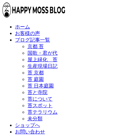
ホーム
お客様の声
ブログ記事一覧
京都 苔
国歌・君が代
屋上緑化 苔
生産現場日記
苔 京都
苔 庭園
苔 日本庭園
苔と寺院
苔について
苔スポット
苔テラリウム
未分類
ショップへ
お問い合わせ