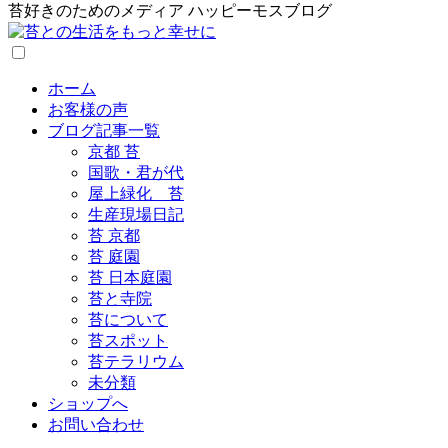
苔好きのためのメディア ハッピーモスブログ
ホーム
お客様の声
ブログ記事一覧
京都 苔
国歌・君が代
屋上緑化 苔
生産現場日記
苔 京都
苔 庭園
苔 日本庭園
苔と寺院
苔について
苔スポット
苔テラリウム
未分類
ショップへ
お問い合わせ